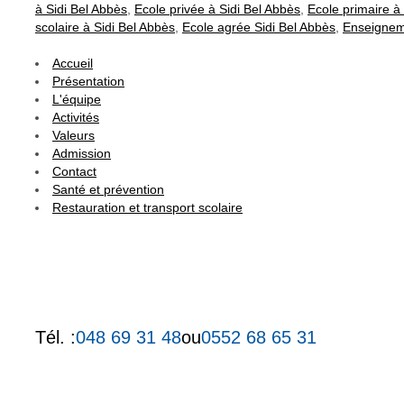
à Sidi Bel Abbès
,
Ecole privée à Sidi Bel Abbès
,
Ecole primaire à
scolaire à Sidi Bel Abbès
,
Ecole agrée Sidi Bel Abbès
,
Enseigneme
Accueil
Présentation
L'équipe
Activités
Valeurs
Admission
Contact
Santé et prévention
Restauration et transport scolaire
Tél. :
048 69 31 48
ou
0552 68 65 31